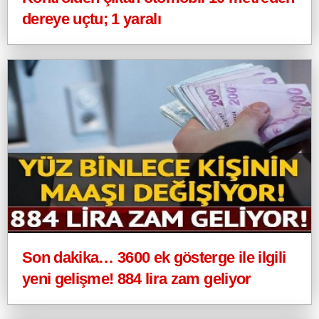
dereye uçtu; 1 yaralı
Son dakika… 3600 ek gösterge ile ilgili
yeni gelişme! 884 lira zam geliyor