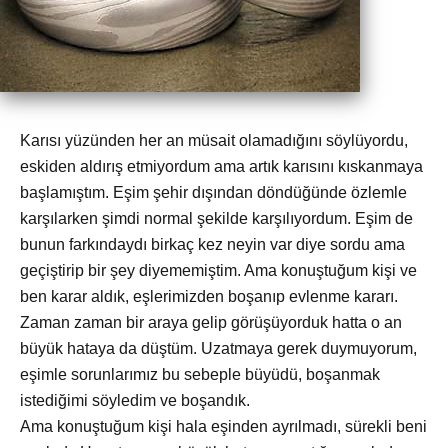
Karısı yüzünden her an müsait olamadığını söylüyordu,
eskiden aldırış etmiyordum ama artık karısını kıskanmaya
başlamıştım. Eşim şehir dışından döndüğünde özlemle
karşılarken şimdi normal şekilde karşılıyordum. Eşim de
bunun farkındaydı birkaç kez neyin var diye sordu ama
geçiştirip bir şey diyememiştim. Ama konuştuğum kişi ve
ben karar aldık, eşlerimizden boşanıp evlenme kararı.
Zaman zaman bir araya gelip görüşüyorduk hatta o an
büyük hataya da düştüm. Uzatmaya gerek duymuyorum,
eşimle sorunlarımız bu sebeple büyüdü, boşanmak
istediğimi söyledim ve boşandık.
Ama konuştuğum kişi hala eşinden ayrılmadı, sürekli beni