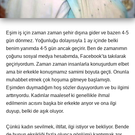
Eşim iş için zaman zaman şehir dışına gider ve bazen 4-5
gün dönmez. Yoğunluğu dolayısıyla 1 ay içinde belki
benim yanımda 4-5 gün ancak geçirir. Ben de zamanımın
çoğunu sosyal medya hesabımda, Facebook’ta takılarak
geçiriyordum. Zaman zaman insanlarla konuşurdum elbet
ama bir erkekle konuşmamız samimi boyuta geçti. Onunla
muhabbet etmek çok hoşuma gitmeye başlamıştı.
Eşimden duymadığım hoş sözler duyuyordum ve bu ilgimi
arttırıyordu. Kadınlar maalesef ki genellikle ihmal
edilmenin acısını başka bir erkekte arıyor ve ona ilgi
duyup, belki de aşık oluyor.
Çünkü kadın sevilmek, iltifat, ilgi istiyor ve bekliyor. Bende
de bunun eksikliği fazla olunca gönlümü kaptırmak zor