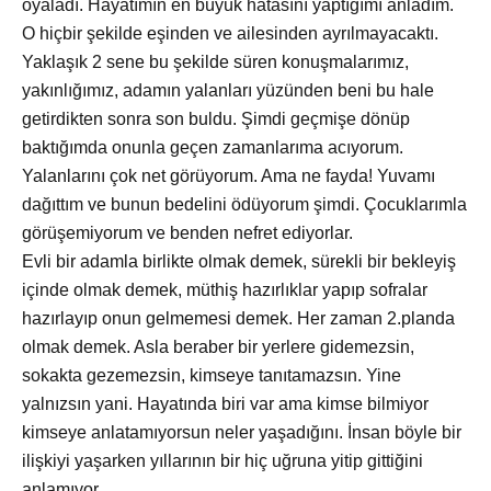
oyaladı. Hayatımın en büyük hatasını yaptığımı anladım.
O hiçbir şekilde eşinden ve ailesinden ayrılmayacaktı.
Yaklaşık 2 sene bu şekilde süren konuşmalarımız,
yakınlığımız, adamın yalanları yüzünden beni bu hale
getirdikten sonra son buldu. Şimdi geçmişe dönüp
baktığımda onunla geçen zamanlarıma acıyorum.
Yalanlarını çok net görüyorum. Ama ne fayda! Yuvamı
dağıttım ve bunun bedelini ödüyorum şimdi. Çocuklarımla
görüşemiyorum ve benden nefret ediyorlar.
Evli bir adamla birlikte olmak demek, sürekli bir bekleyiş
içinde olmak demek, müthiş hazırlıklar yapıp sofralar
hazırlayıp onun gelmemesi demek. Her zaman 2.planda
olmak demek. Asla beraber bir yerlere gidemezsin,
sokakta gezemezsin, kimseye tanıtamazsın. Yine
yalnızsın yani. Hayatında biri var ama kimse bilmiyor
kimseye anlatamıyorsun neler yaşadığını. İnsan böyle bir
ilişkiyi yaşarken yıllarının bir hiç uğruna yitip gittiğini
anlamıyor.