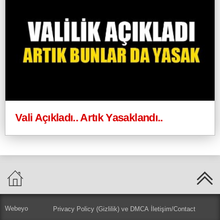
Vali Açıkladı.. Artık Yasaklandı..
Webeyo
Privacy Policy (Gizlilik) ve DMCA
İletişim/Contact