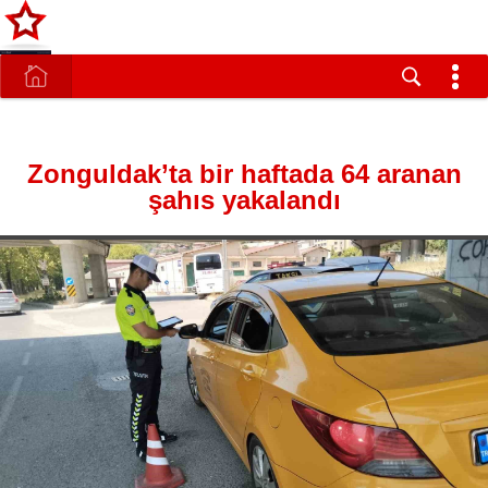
Zonguldak’ta bir haftada 64 aranan
şahıs yakalandı