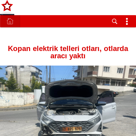
Kopan elektrik telleri otları, otlarda
aracı yaktı