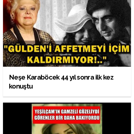
Neşe Karaböcek 44 yıl sonra ilk kez
konuştu