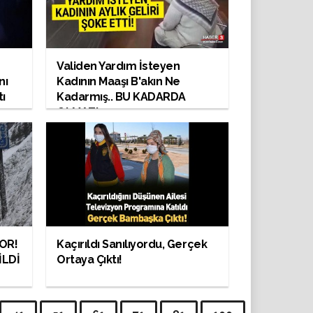
Validen Yardım İsteyen
nı
Kadının Maaşı B'akın Ne
ı
Kadarmış.. BU KADARDA
OLMAZ!
OR!
Kaçırıldı Sanılıyordu, Gerçek
İLDİ
Ortaya Çıktı!