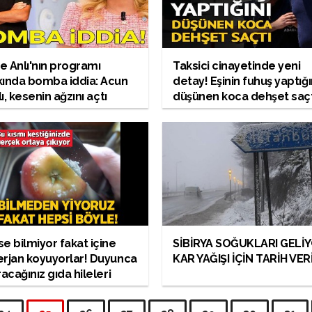
 Anlı'nın programı
Taksici cinayetinde yeni
kında bomba iddia: Acun
detay! Eşinin fuhuş yaptığı
alı, kesenin ağzını açtı
düşünen koca dehşet saçt
e bilmiyor fakat içine
SİBİRYA SOĞUKLARI GELİY
rjan koyuyorlar! Duyunca
KAR YAĞIŞI İÇİN TARİH VER
racağınız gıda hileleri