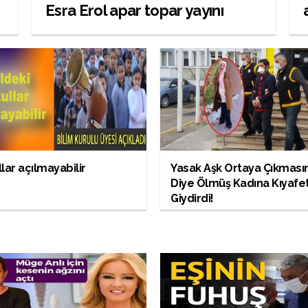
Esra Erol apar topar yayını
kestirdi
lar açılmayabilir
Yasak Aşk Ortaya Çıkması
Diye Ölmüş Kadına Kıyafe
Giydirdi!