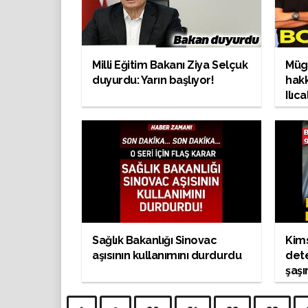
Milli Eğitim Bakanı Ziya Selçuk
Müge
duyurdu: Yarın başlıyor!
hak
Ilıc
Sağlık Bakanlığı Sinovac
Kims
aşısının kullanımını durdurdu
dete
şaşı