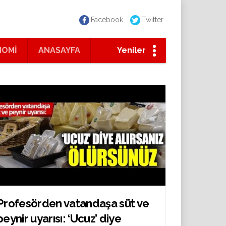
Facebook
Twitter
NOMİ
ANASAYFA
Yeniler
Profesörden vatandaşa süt ve
peynir uyarısı: ‘Ucuz’ diye